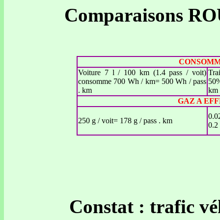
Comparaisons RO
CONSOMMA
Voiture 7 l / 100 km (1.4 pass / voit)
Tra
consomme 700 Wh / km= 500 Wh / pass
50%
. km
km
GAZ A EFFE
0.0
250 g / voit= 178 g / pass . km
0.2
Constat : trafic v