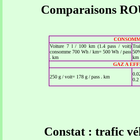
Comparaisons RO
CONSOMMA
Voiture 7 l / 100 km (1.4 pass / voit)
Tra
consomme 700 Wh / km= 500 Wh / pass
50%
. km
km
GAZ A EFFE
0.0
250 g / voit= 178 g / pass . km
0.2
Constat : trafic v