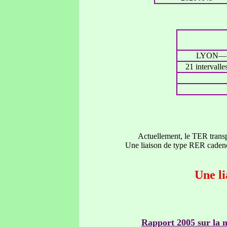
LYON—S
21 intervalle
Actuellement, le TER transpo
Une liaison de type RER cadencé
Une li
Rapport 2005 sur la 