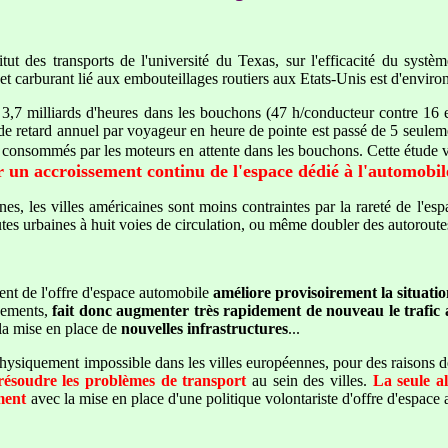
 des transports de l'université du Texas, sur l'efficacité du systè
 et carburant lié aux embouteillages routiers aux Etats-Unis est d'environ
 milliards d'heures dans les bouchons (47 h/conducteur contre 16 en
de retard annuel par voyageur en heure de pointe est passé de 5 seule
res, consommés par les moteurs en attente dans les bouchons. Cette étude
r un accroissement continu de l'espace dédié à l'automobil
, les villes américaines sont moins contraintes par la rareté de l'esp
tes urbaines à huit voies de circulation, ou même doubler des autoroutes
nt de l'offre d'espace automobile
améliore provisoirement la situati
cements,
fait donc aug
menter très rapidement de nouveau le trafic
 la mise en place de
nouvelles infrastructures
...
physiquement impossible dans les villes européennes, pour des raisons 
résoudre les problèmes de transport
au sein des villes.
La seule al
ment
avec la mise en place d'une politique volontariste d'offre d'espace