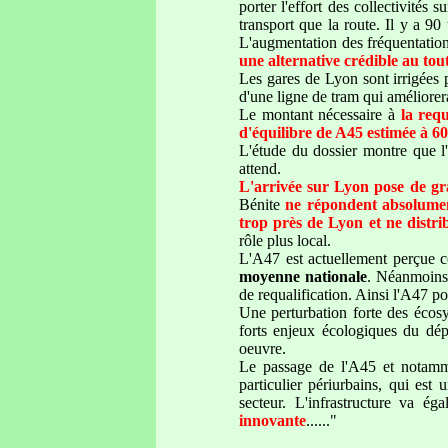
porter l'effort des collectivités
transport que la route. Il y a 90
L'augmentation des fréquentation
une alternative crédible au to
Les gares de Lyon sont irrigées p
d'une ligne de tram qui améliore
Le montant nécessaire à
la req
d'équilibre de A45 estimée à 
L'étude du dossier montre que l'
attend.
L'arrivée sur Lyon pose de gra
Bénite
ne répondent absolume
trop près de Lyon et ne distri
rôle plus local.
L'A47 est actuellement perçue 
moyenne nationale
. Néanmoins 
de requalification. Ainsi l'A47 p
Une perturbation forte des écosy
forts enjeux écologiques du dép
oeuvre.
Le passage de l'A45 et notamm
particulier périurbains, qui est
secteur. L'infrastructure va é
innovante
......"