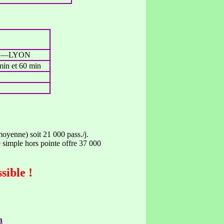
NE—LYON
 min et 60 min
moyenne) soit 21 000 pass./j.
 simple hors pointe offre 37 000
sible !
n