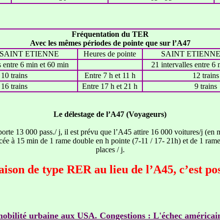
Fréquentation du TER
Avec les mêmes périodes de pointe que sur l’A47
AINT ETIENNE
Heures de pointe
SAINT ETIEN
s entre 6 min et 60 min
21 intervalles entre 6
10 trains
Entre 7 h et 11 h
12 trains
16 trains
Entre 17 h et 21 h
9 trains
Le délestage de l’A47 (Voyageurs)
rte 13 000 pass./ j, il est prévu que l’A45 attire 16 000 voitures/j (en 
e à 15 min de 1 rame double en h pointe (7-11 / 17- 21h) et de 1 rame
places / j.
aison de type RER au lieu de l’A45, c’est pos
mobilité urbaine aux USA. Congestions : L'échec américai