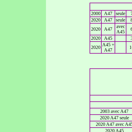
2000
A47
seule
2020
A47
seule
avec
2020
A47
A45
2020
A45
A45 +
2020
1
A47
2003 avec A47
2020 A47 seule
2020 A47 avec A4
2020 A45