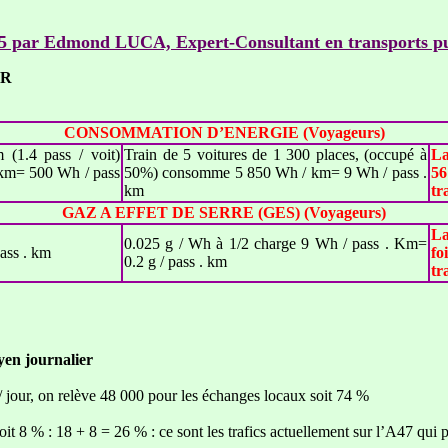
05 par Edmond LUCA, Expert-Consultant en transports pu
ER
CONSOMMATION D’ENERGIE (Voyageurs)
 (1.4 pass / voit)
Train de 5 voitures de 1 300 places, (occupé à
La
km= 500 Wh / pass
50%) consomme 5 850 Wh / km= 9 Wh / pass .
56
km
tr
GAZ A EFFET DE SERRE (GES) (Voyageurs)
La
0.025 g / Wh à 1/2 charge 9 Wh / pass . Km=
pass . km
fo
0.2 g / pass . km
tr
yen journalier
/ jour, on relève 48 000 pour les échanges locaux soit 74 %
it 8 % : 18 + 8 = 26 % : ce sont les trafics actuellement sur l’A47 qui p