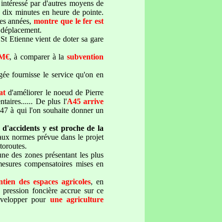
e intéressé par d'autres moyens de
es dix minutes en heure de pointe.
res années,
montre que le fer est
e déplacement.
 St Etienne vient de doter sa gare
 M€
, à comparer à la
subvention
gée fournisse le service qu'on en
at
d'améliorer le noeud de Pierre
aires...... De plus l'
A45 arrive
'A47 à qui l'on souhaite donner un
x d'accidents y est proche de la
 aux normes prévue dans le projet
toroutes.
une des zones présentant les plus
 mesures compensatoires mises en
tien des espaces agricoles
, en
e pression foncière accrue sur ce
développer pour
une agriculture