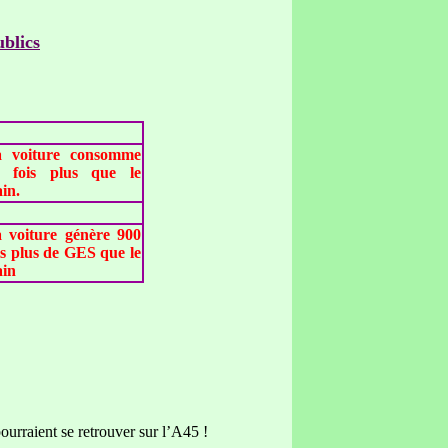
blics
 voiture consomme
 fois plus que le
ain.
 voiture génère 900
is plus de GES que le
ain
ourraient se retrouver sur l’A45 !