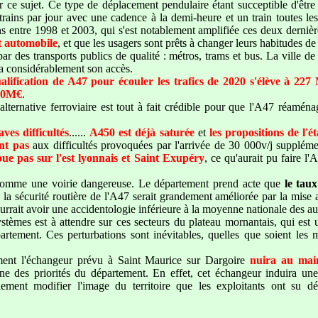
 sur ce sujet. Ce type de déplacement pendulaire étant succeptible d'êtr
 trains par jour avec une cadence à la demi-heure et un train toutes l
s entre 1998 et 2003, qui s'est notablement amplifiée ces deux derniè
ut automobile
, et que les usagers sont prêts à changer leurs habitudes d
ar des transports publics de qualité : métros, trams et bus. La ville de
ra considérablement son accès.
ualification de A47 pour écouler les trafics de 2020 s'élève à 227
600M€
.
alternative ferroviaire est tout à fait crédible pour que l'A47 réaména
ves difficultés
......
A450 est déjà saturée
et
les propositions de l'ét
nt pas
aux difficultés provoquées par l'arrivée de 30 000v/j supplément
bue pas sur l'est lyonnais et Saint Exupéry
, ce qu'aurait pu faire l
comme une voirie dangereuse. Le département prend acte que
le tau
la sécurité routière de l'A47 serait grandement améliorée par la mise
ourrait avoir une accidentologie inférieure à la moyenne nationale des au
stèmes est à attendre sur ces secteurs du plateau mornantais, qui est 
artement. Ces perturbations sont inévitables, quelles que soient les
ent l'échangeur prévu à Saint Maurice sur Dargoire
nuira au main
 une des priorités du département. En effet, cet échangeur induira un
galement modifier l'image du territoire que les exploitants ont su 