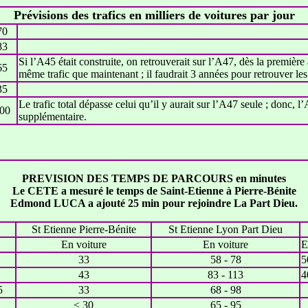
Prévisions des trafics en milliers de voitures par jour
70
83
Si l’A45 était construite, on retrouverait sur l’A47, dès la première
65
même trafic que maintenant ; il faudrait 3 années pour retrouver les
35
Le trafic total dépasse celui qu’il y aurait sur l’A47 seule ; donc, l’A
00
supplémentaire.
PREVISION DES TEMPS DE PARCOURS en minutes
Le CETE a mesuré le temps de Saint-Etienne à Pierre-Bénite
Edmond LUCA a ajouté 25 min pour rejoindre La Part Dieu.
St Etienne Pierre-Bénite
St Etienne Lyon Part Dieu
En voiture
En voiture
E
33
58 - 78
5
43
83 - 113
4
5
33
68 - 98
< 30
65 - 95