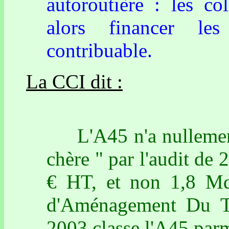
autoroutière : les coll
alors financer le
contribuable.
La CCI dit :
L'A45 n'a nullement é
chère " par l'audit de
€ HT, et non 1,8 Md 
d'Aménagement Du Te
2003 classe l'A45 parmi